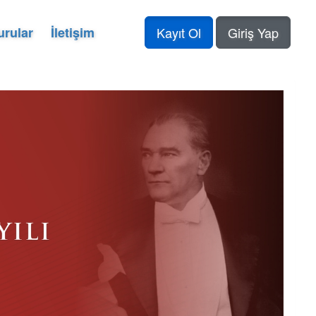
urular
İletişim
Kayıt Ol
Giriş Yap