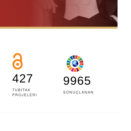
427
9965
TUBITAK
SONUÇLANAN
PROJELERI